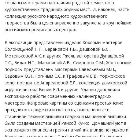
созданы мастерами на калининградской земле, но в
художественных традициях родных мест. И, наконец, часть
коллекции русского народного художественного
творчества была целенаправленно закуплена в крупнейших
российских промысловых центрах.
В экспозиции представлены изделия Хохломы мастеров
Солоницыной Н.Н., Барановой Т.В., Дашковой В.С.,
Метельковой А.К. и других; Гжель авторства Дунашовой
Т.С., Бидак Н.Т., Маланиной А.В., Симонова С.М.; Жостовские
подносы представлены мастерами Савельевым М.П.,
Седовым О.Л., Гогиным С.С. и Графовым Б.В.; торжокское
золотное шитье Андреановой Е.Л., коллекция дымковской
игрушки автора Верии Е.Л. и другие. Удачно дополнили
экспозицию работы современных калининградских
мастеров. Жанровые картины со сценками крестьянских
праздников, салфетки и скатерть, выполненные в
старинной технике вышивки гладью и машинной вышивки
были созданы мастерицей Раисой Кучко. Домашний уют в
экспозицию привнесли грелки на чайник в виде петушков и
барышень от мастерицы Тамары Синиченко. Коллекция