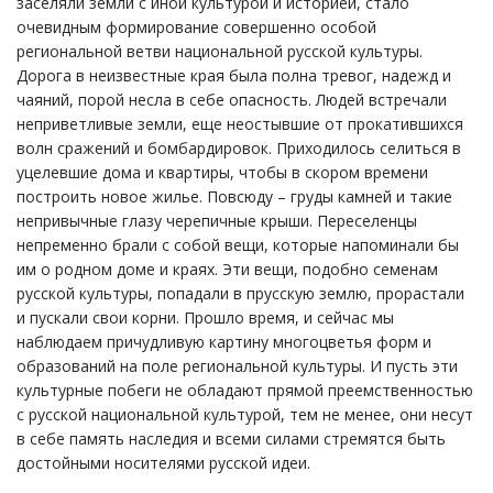
заселяли земли с иной культурой и историей, стало
очевидным формирование совершенно особой
региональной ветви национальной русской культуры.
Дорога в неизвестные края была полна тревог, надежд и
чаяний, порой несла в себе опасность. Людей встречали
неприветливые земли, еще неостывшие от прокатившихся
волн сражений и бомбардировок. Приходилось селиться в
уцелевшие дома и квартиры, чтобы в скором времени
построить новое жилье. Повсюду – груды камней и такие
непривычные глазу черепичные крыши. Переселенцы
непременно брали с собой вещи, которые напоминали бы
им о родном доме и краях. Эти вещи, подобно семенам
русской культуры, попадали в прусскую землю, прорастали
и пускали свои корни. Прошло время, и сейчас мы
наблюдаем причудливую картину многоцветья форм и
образований на поле региональной культуры. И пусть эти
культурные побеги не обладают прямой преемственностью
с русской национальной культурой, тем не менее, они несут
в себе память наследия и всеми силами стремятся быть
достойными носителями русской идеи.