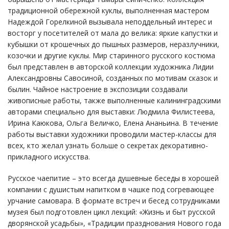
традиционной обережной куклы, выполненная мастером
Надеждой Горелкиной вызывала неподдельный интерес и
восторг у посетителей от мала до велика: яркие капустки и
кубышки от крошечных до пышных размеров, неразлучники,
козочки и другие куклы. Мир старинного русского костюма
был представлен в авторской коллекции художника Лидии
Александровны Савосиной, созданных по мотивам сказок и
былин. Чайное настроение в экспозиции создавали
живописные работы, также выполненные калининградскими
авторами специально для выставки: Людмила Филистеева,
Ирина Каюкова, Ольга Величко, Елена Ананьина. В течение
работы выставки художники проводили мастер-классы для
всех, кто желал узнать больше о секретах декоративно-
прикладного искусства.
Русское чаепитие – это всегда душевные беседы в хорошей
компании с душистым напитком в чашке под согревающее
урчание самовара. В формате встреч и бесед сотрудниками
музея был подготовлен цикл лекций: «Жизнь и быт русской
дворянской усадьбы», «Традиции празднования Нового года