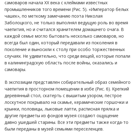
самоваров начала ХХ века с клеймами известных
промышленников того времени (Рис. 5). «Император белых
чашек», по меткому замечанию поэта Николая
Заболоцкого, не только выполнял ведущую роль во время
чаепития, но и считался хранителем домашнего очага. В
каждой семье могло бытовать несколько самоваров, но
всегда был один, который передавали из поколения в
поколение и выносили к столу при особо торжественных
случаях. Не удивительно, что среди вещей, которые попали
в калининградскую область после войны, оказались и
самовары.
В экспозиции представлен собирательный образ семейного
чаепития в просторном помещении в избе (Рис. 6). Крепкий
деревянный стол, скатерть с вышитым узором, пестрое
лоскутное покрывало на скамье, керамические горшочки и
крынки, половицы, лыковые лапти, расписная прялка и
другие предметы из фондов музея создают ощущение
давно ушедшей старины. Все эти предметы также когда-то
были переданы в музей семьями переселенцев.