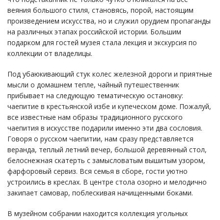
веяния большого стиля, становясь, порой, настоящим
произведением искусства, но и служил орудием пропаганды
на различных этапах российской истории. Большим
подарком для гостей музея стала лекция и экскурсия по
коллекции от владелицы.
Под убаюкивающий стук колес железной дороги и приятные
мысли о домашнем тепле, чайный путешественник
прибывает на следующую тематическую остановку:
чаепитие в крестьянской избе и купеческом доме. Пожалуй,
все известные нам образы традиционного русского
чаепития в искусстве подарили именно эти два сословия.
Говоря о русском чаепитии, нам сразу представляется
веранда, теплый летний вечер, большой деревянный стол,
белоснежная скатерть с замысловатым вышитым узором,
фарфоровый сервиз. Вся семья в сборе, гости уютно
устроились в креслах. В центре стола озорно и мелодично
закипает самовар, поблескивая начищенными боками.
В музейном собрании находится коллекция угольных