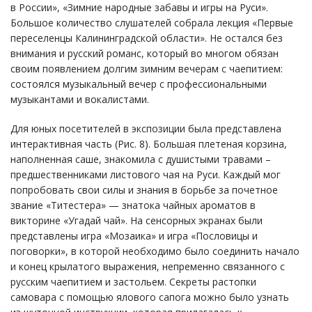
в России», «Зимние народные забавы и игры на Руси».
Большое количество слушателей собрала лекция «Первые
переселенцы Калининградской области». Не остался без
внимания и русский романс, который во многом обязан
своим появлением долгим зимним вечерам с чаепитием:
состоялся музыкальный вечер с профессиональными
музыкантами и вокалистами.
Для юных посетителей в экспозиции была представлена
интерактивная часть (Рис. 8). Большая плетеная корзина,
наполненная саше, знакомила с душистыми травами –
предшественниками листового чая на Руси. Каждый мог
попробовать свои силы и знания в борьбе за почетное
звание «Титестера» — знатока чайных ароматов в
викторине «Угадай чай». На сенсорных экранах были
представлены игра «Мозаика» и игра «Пословицы и
поговорки», в которой необходимо было соединить начало
и конец крылатого выражения, непременно связанного с
русским чаепитием и застольем. Секреты растопки
самовара с помощью ялового сапога можно было узнать