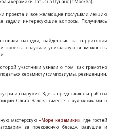
олы керамики Татьяна Пунанс (г.Москва).
ики проекта и все желающие послушали лекцию
же задали интересующие вопросы. Получилась
нтовали находки, найденные на территории
ки проекта получили уникальную возможность
и.
торой участники узнали о том, как грамотно
а податься керамисту (симпозиумы, резиденции,
Внутри и снаружи». Здесь представлены работы
зиции Ольга Валова вместе с художниками в
рную мастерскую
«Море керамики»
, где гостей
лагодарим за прекрасную беседу, радушие и