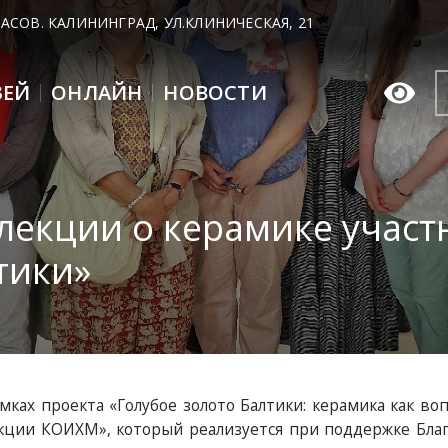
 ЧАСОВ. КАЛИНИНГРАД, УЛ.КЛИНИЧЕСКАЯ, 21
ЗЕЙ
ОНЛАЙН
НОВОСТИ
лекции о керамике участ
тики»
ах проекта «Голубое золото Балтики: керамика как во
кции КОИХМ», который реализуется при поддержке Бла