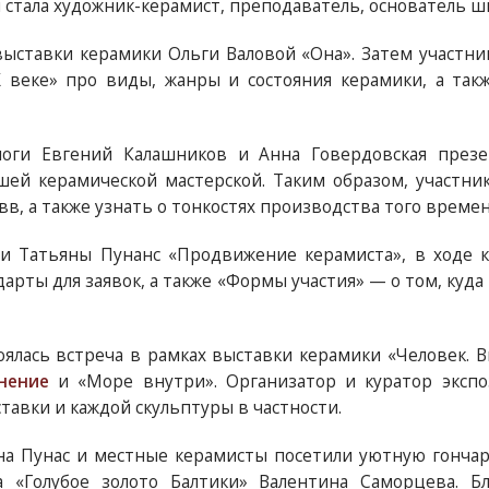
м стала художник-керамист, преподаватель, основатель шк
 выставки керамики Ольги Валовой «Она». Затем участн
X веке» про виды, жанры и состояния керамики, а так
логи Евгений Калашников и Анна Говердовская презе
ей керамической мастерской. Таким образом, участни
 вв, а также узнать о тонкостях производства того времен
и Татьяны Пунанс «Продвижение керамиста», в ходе ко
арты для заявок, а также «Формы участия» — о том, куд
тоялась встреча в рамках выставки керамики «Человек. 
нение
и «Море внутри». Организатор и куратор экспо
тавки и каждой скульптуры в частности.
а Пунас и местные керамисты посетили уютную гонча
а «Голубое золото Балтики» Валентина Саморцева. Б