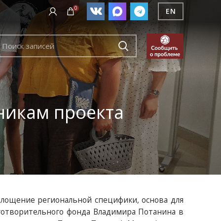
0
EN
никам проекта
площение региональной специфики, основа для
готворительного фонда Владимира Потанина в