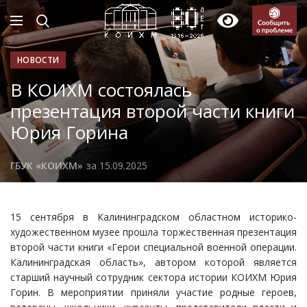
НОВОСТИ
В КОИХМ состоялась
презентация второй части книги
Юрия Горина
ГБУК «КОИХМ»
за 15.09.2025
15 сентября в Калининградском областном историко-
художественном музее прошла торжественная презентация
второй части книги «Герои специальной военной операции.
Калининградская область», автором которой является
старший научный сотрудник сектора истории КОИХМ Юрия
Горин. В мероприятии приняли участие родные героев,