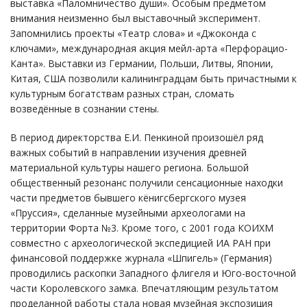
выставка «Паломничество души». Особым предметом
внимания неизменно был выставочный эксперимент.
Запомнились проекты «Театр слова» и «Джоконда с
ключами», международная акция мейл-арта «Перфорацио-
Канта». Выставки из Германии, Польши, Литвы, Японии,
Китая, США позволили калининградцам быть причастными к
культурным богатствам разных стран, сломать
возведённые в сознании стены.
В период директорства Е.И. Пенкиной произошёл ряд
важных событий в направлении изучения древней
материальной культуры нашего региона. Большой
общественный резонанс получили сенсационные находки
части предметов бывшего кёнигсбергского музея
«Пруссия», сделанные музейными археологами на
территории Форта №3. Кроме того, с 2001 года КОИХМ
совместно с археологической экспедицией ИА РАН при
финансовой поддержке журнала «Шпигель» (Германия)
проводились раскопки Западного флигеля и Юго-восточной
части Королевского замка. Впечатляющим результатом
проделанной работы стала новая музейная экспозиция