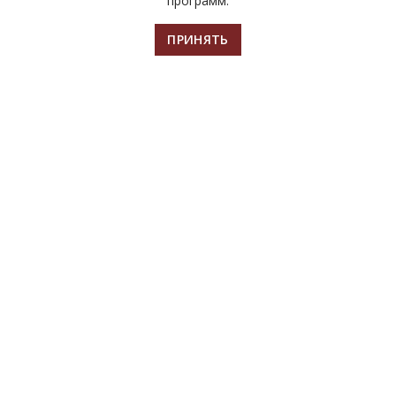
программ.
ПРИНЯТЬ
Главная
Билеты
Афиша
Контакты
Чтобы оценить работу организации,
используйте QR-код.
МУЗЕЙ