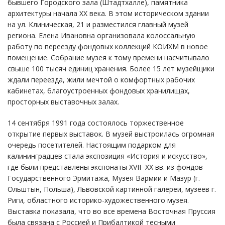
бывшего Городского зала (Штадтхалле), памятника
архитектуры начала XX века. В этом историческом здании
на ул. Клиническая, 21 и разместился главный музей
региона. Елена Ивановна организовала колоссальную
работу по переезду фондовых коллекций КОИХМ в новое
помещение. Собрание музея к тому времени насчитывало
свыше 100 тысяч единиц хранения. Более 15 лет музейщики
ждали переезда, жили мечтой о комфортных рабочих
кабинетах, благоустроенных фондовых хранилищах,
просторных выставочных залах.
14 сентября 1991 года состоялось торжественное
открытие первых выставок. В музей выстроилась огромная
очередь посетителей. Настоящим подарком для
калининградцев стала экспозиция «История и искусство»,
где были представлены экспонаты XVII–XX вв. из фондов
Государственного Эрмитажа, Музея Вармии и Мазур (г.
Ольштын, Польша), Львовской картинной галереи, музеев г.
Риги, областного историко-художественного музея.
Выставка показала, что во все времена Восточная Пруссия
была связана с Россией и Прибалтикой тесными