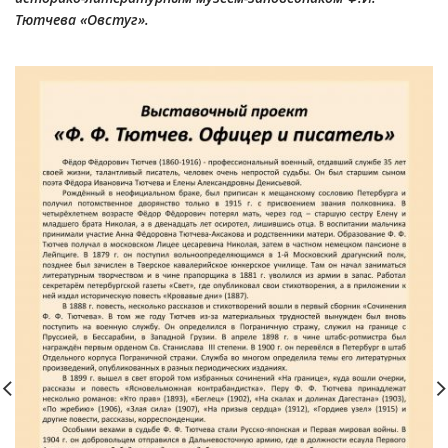
Тютчева «Овстуг».