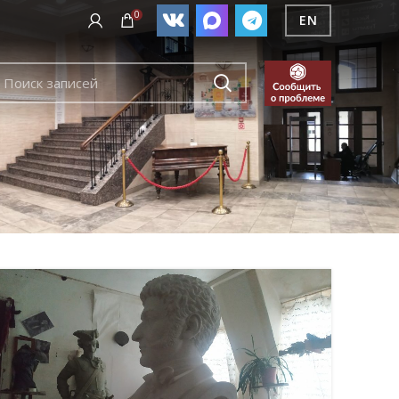
0
EN
19
ИЮЛ