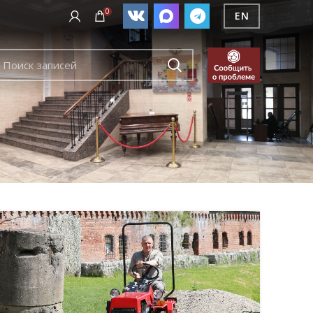
0
EN
04
ИЮН